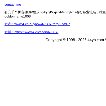
contact me
有几千个拼音/数字/娱乐hg/ky/yl/kj/js/yh/sb/pj/vns各行各业域名，
goldenname1008
米表：www.4.cn/buynow/67397/refp/67397/
米铺：https://www.4.cn/shop/67397/
Copyright © 1998 - 2026 44yh.com A